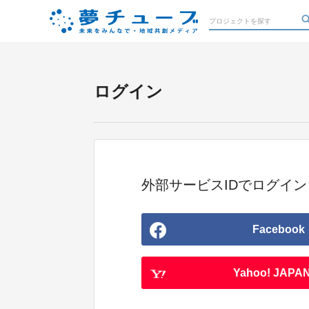
ログイン
外部サービスIDでログイン
Facebook
Yahoo! JAPAN