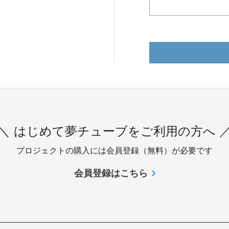
＼ はじめて夢チューブをご利用の方へ 
プロジェクトの購入には会員登録（無料）が必要です
会員登録はこちら