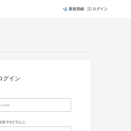
新規登録
ログイン
でログイン
英数字8文字以上