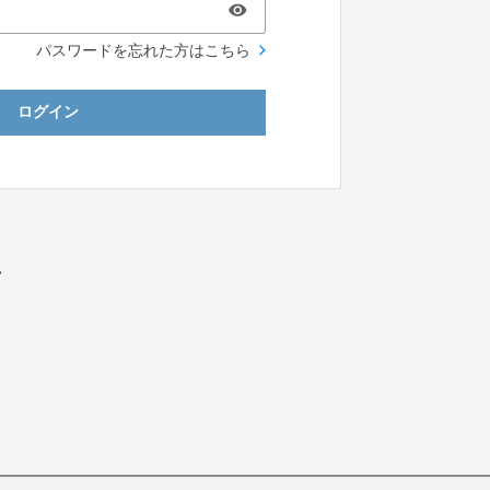
パスワードを忘れた方はこちら
ログイン
／