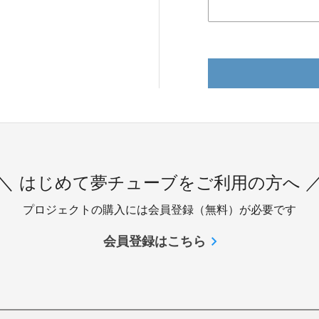
＼ はじめて夢チューブをご利用の方へ 
プロジェクトの購入には会員登録（無料）が必要です
会員登録はこちら