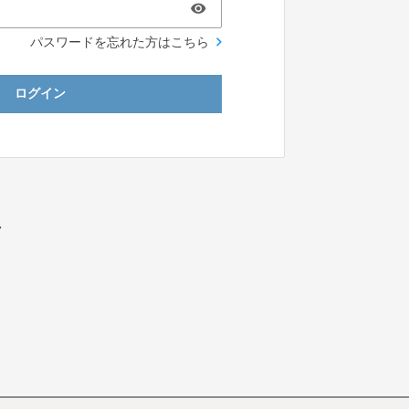
パスワードを忘れた方はこちら
ログイン
／