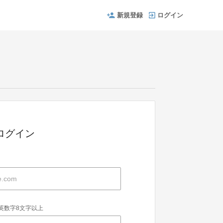
新規登録
ログイン
でログイン
英数字8文字以上