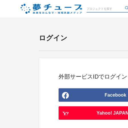
ログイン
外部サービスIDでログイン
Facebook
Yahoo! JAPAN