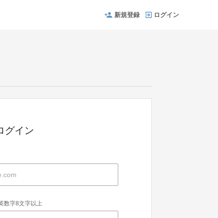
新規登録
ログイン
でログイン
英数字8文字以上