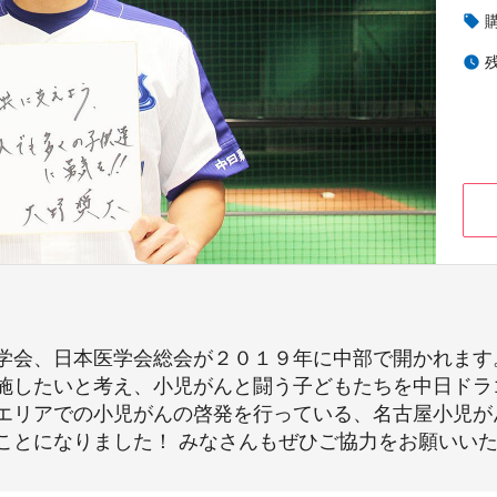
local_offer
watch_later
学会、日本医学会総会が２０１９年に中部で開かれます
施したいと考え、小児がんと闘う子どもたちを中日ドラ
エリアでの小児がんの啓発を行っている、名古屋小児が
ことになりました！ みなさんもぜひご協力をお願いい