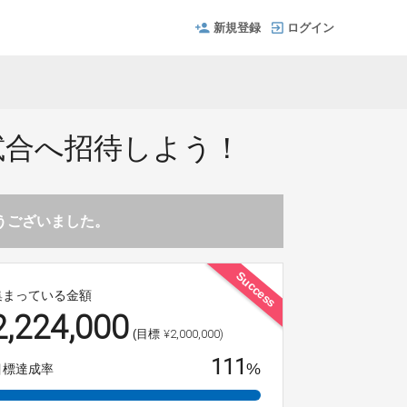
新規登録
ログイン
試合へ招待しよう！
とうございました。
Success
集まっている金額
2,224,000
¥2,000,000)
(目標
111
%
目標達成率