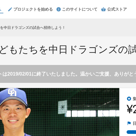
プロジェクトを始める
このサイトについて
公式ストア
を中日ドラゴンズの試合へ招待しよう！
どもたちを中日ドラゴンズの
は2019/02/01に終了いたしました。温かいご支援、ありが
stars
¥
flag