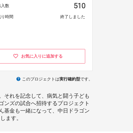
510
購入数
残り時間
終了しました
お気に入りに追加する
help
このプロジェクトは
実行確約型
です。
。それを記念して、病気と闘う子ども
ゴンズの試合へ招待するプロジェクト
ん基金も一緒になって、中日ドラゴン
たします。