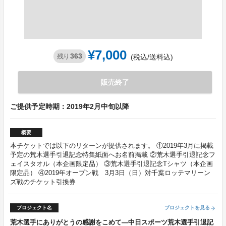
¥7,000
363
残り
(税込/送料込)
販売終了
ご提供予定時期：2019年2月中旬以降
概要
本チケットでは以下のリターンが提供されます。 ①2019年3月に掲載
予定の荒木選手引退記念特集紙面へお名前掲載 ②荒木選手引退記念フ
ェイスタオル（本企画限定品） ③荒木選手引退記念Tシャツ（本企画
限定品） ④2019年オープン戦 3月3日（日）対千葉ロッテマリーン
ズ戦のチケット引換券
プロジェクト名
プロジェクトを見る
arrow_forward
荒木選手にありがとうの感謝をこめて―中日スポーツ荒木選手引退記