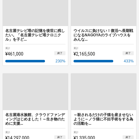
名古屋テレビ塔の記憶を後世に残し
ウイルスに負けない！復活へ長期戦
たい。「名古屋テレビ塔クロニク
になるNAGOYAのライブハウスを
ル」を子ど...
みんな...
累計
累計
¥461,000
¥2,165,500
終了
終了
230
%
433
%
名古屋港水族館、クラウドファンデ
～殺されるだけの子猫を産ませない
ィングはじめました！～生き物のた
ように～ノラ猫に不妊手術をする為
めに支援...
の活動を...
累計
累計
¥14,297,000
¥1,335,000
終了
終了