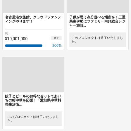
名古屋港水族館、クラウドファンデ
子供が思う存分遊べる場所を！三重
ィングやります！
県南伊勢にファミリー向け総合レジ
ャー施設...
累計
¥10,001,000
このプロジェクトは終了いたしまし
終了
た。
200
%
餃子とビールのお得なセットであい
ちの町中華を応援！「愛知県中華料
理生活衛...
このプロジェクトは終了いたしまし
た。