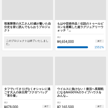
視覚障害の大工さん83歳が書いた自
もはや芸術作品！伝説のトゥールビ
分史を皆に読んでもらおうプロジェ
ヨンを搭載した超ラグジュアリーウ
クト
ォッチ「...
累計
このプロジェクトは終了いたしまし
¥4,654,000
終了
た。
1551
%
タフでいてさりげなくオシャレに過
ウイルスに負けない！復活へ長期戦
ごす大人の休日用”フクロ”バッグ
になるNAGOYAのライブハウスを
「革巾着」
みんな...
累計
累計
¥478,000
¥2,165,500
終了
終了