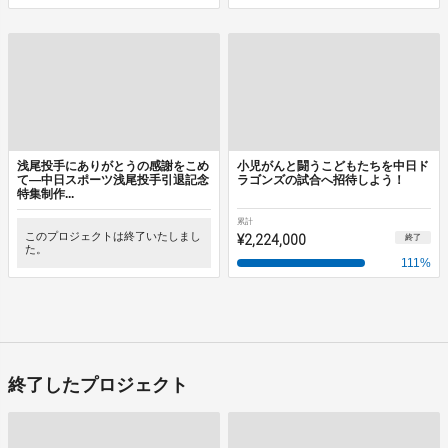
浅尾投手にありがとうの感謝をこめ
小児がんと闘うこどもたちを中日ド
て―中日スポーツ浅尾投手引退記念
ラゴンズの試合へ招待しよう！
特集制作...
累計
このプロジェクトは終了いたしまし
¥2,224,000
終了
た。
111
%
終了したプロジェクト