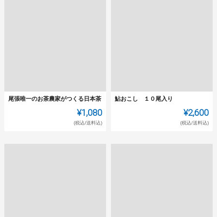
尾張唯一のお茶農家がつくる日本茶
鮎おこし １０尾入り
¥1,080
¥2,600
(税込/送料込)
(税込/送料込)