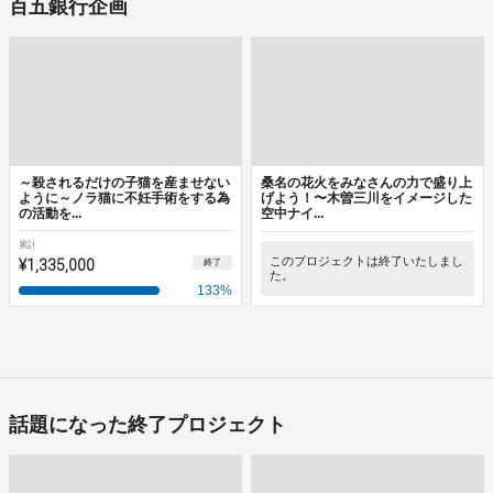
百五銀行企画
～殺されるだけの子猫を産ませない
桑名の花火をみなさんの力で盛り上
ように～ノラ猫に不妊手術をする為
げよう！〜木曽三川をイメージした
の活動を...
空中ナイ...
累計
¥1,335,000
このプロジェクトは終了いたしまし
終了
た。
133
%
話題になった終了プロジェクト