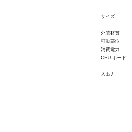
サイズ 身長
重量 
外装材質
可動部位 1
消費電力 
CPU ボー
Raspber
入出力 カ
マイク
スピーカ
LED
スイッ
タッチ
6軸
タッチパネ