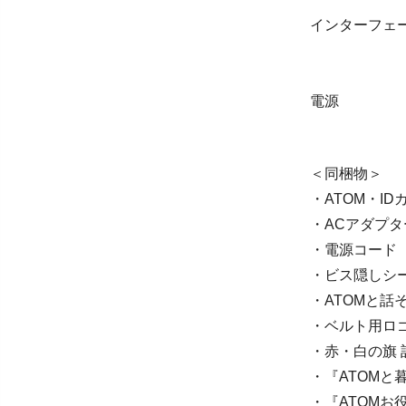
インターフェース W
Bluetoo
USB
電源 AC
内蔵バッテ
＜同梱物＞
・ATOM・ID
・ACアダプタ
・電源コード
・ビス隠しシ
・ATOMと話
・ベルト用ロ
・赤・白の旗 
・『ATOMと
・『ATOMお