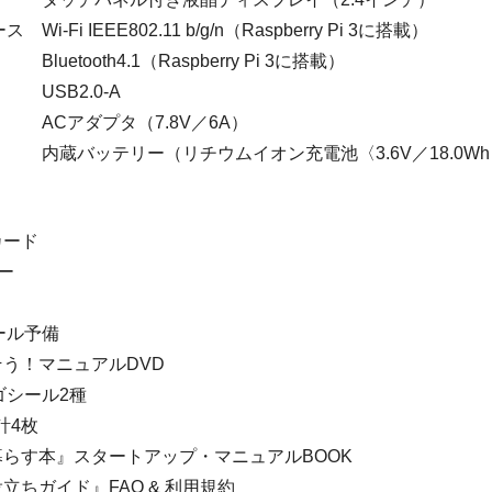
i-Fi IEEE802.11 b/g/n（Raspberry Pi 3に搭載）
th4.1（Raspberry Pi 3に搭載）
2.0-A
アダプタ（7.8V／6A）
リー（リチウムイオン充電池〈3.6V／18.0Wh
カード
ー
ール予備
そう！マニュアルDVD
ゴシール2種
計4枚
暮らす本』スタートアップ・マニュアルBOOK
役立ちガイド』FAQ & 利用規約