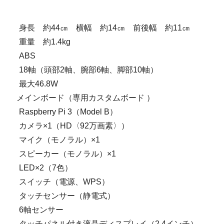
 約44㎝ 横幅 約14㎝ 前後幅 約11㎝
約1.4kg
 ABS
8軸（頭部2軸、腕部6軸、脚部10軸）
最大46.8W
ド メインボード（専用カスタムボード ）
ry Pi 3（Model B）
メラ×1（HD〈92万画素〉）
（モノラル）×1
ー（モノラル）×1
×2（7色）
チ（電源、WPS）
センサー（静電式）
センサー
ル付き液晶ディスプレイ（2.4インチ）