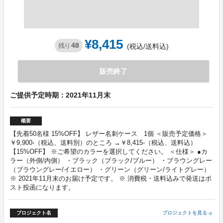
¥8,415
48
残り
(税込/送料込)
販売終了
ご提供予定時期：2021年11月末
概要
【先着50名様 15%OFF】 レザー名刺ケース 1個 ＜販売予定価格＞
￥9,900-（税込、送料別）のところ →￥8,415-（税込、送料込）
【15%OFF】 ※ご希望のカラーを選択してください。 ＜仕様＞ ●カ
ラー（外側/内側） ・ブラック（ブラック/ブルー） ・ブラウングレー
（ブラウングレー/イエロー） ・グリーン（グリーン/ライトグレー）
※ 2021年11月末のお届け予定です。 ※ 消費税・送料込みで発送はポ
スト投函になります。
プロジェクト名
プロジェクトを見る
arrow_forward