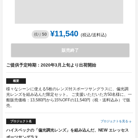
¥11,540
50
残り
(税込/送料込)
販売終了
ご提供予定時期：2020年3月上旬より出荷開始
概要
様々なシーンに使える5枚のレンズ付スポーツサングラスに、偏光調
光レンズを組み込んだ限定セット。 ご支援いただいた方50名様に、一
般販売価格：13,580円から15%OFFの11,540円（税・送料込み）で販
売。
プロジェクト名
プロジェクトを見る
arrow_forward
ハイスペックの「偏光調光レンズ」を組み込んだ、NEW エレッセス
ポーツサングラス