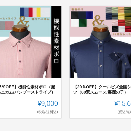
15％OFF】機能性素材ポロ（撥
【20％OFF】クールビズ全開
ハニカム/バンブーストライプ）
ツ（88双スムース/裏鹿の子）
¥9,000
¥15,
(税込/送料込)
(税込/送