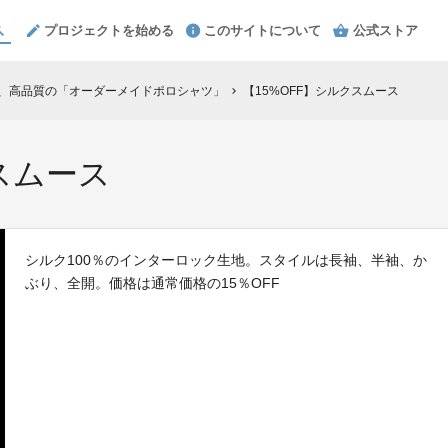
プロジェクトを始める
このサイトについて
公式ストア
た、高品質の「オーダーメイドポロシャツ」
【15%OFF】シルクスムース
chevron_right
スムース
シルク100％のインターロック生地。スタイルは長袖、半袖、か
ぶり、全開。価格は通常価格の15％OFF