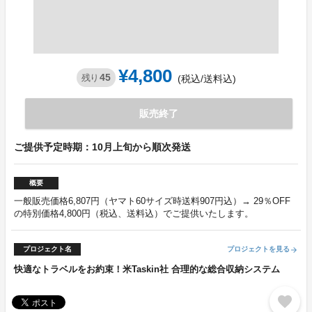
¥4,800
45
残り
(税込/送料込)
販売終了
ご提供予定時期：10月上旬から順次発送
概要
一般販売価格6,807円（ヤマト60サイズ時送料907円込）→ 29％OFF
の特別価格4,800円（税込、送料込）でご提供いたします。
プロジェクト名
プロジェクトを見る
arrow_forward
快適なトラベルをお約束！米Taskin社 合理的な総合収納システム
favorite