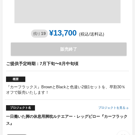
¥13,700
19
残り
(税込/送料込)
販売終了
ご提供予定時期：7月下旬〜8月中旬頃
概要
『カーフラックス』BrownとBlackと色違い2個1セットを、早割30％
オフで販売いたします！
プロジェクト名
プロジェクトを見る
arrow_forward
一日働いた脚の休息用脚枕ルナエアー・レッグピロー『カーフラック
ス』