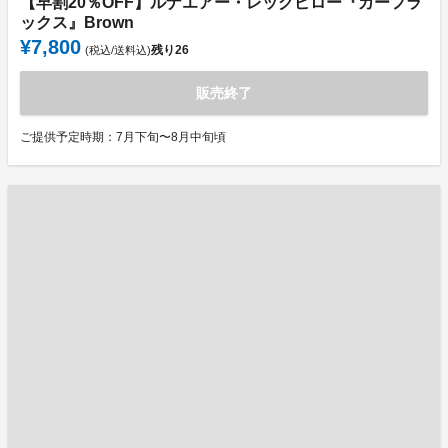
【早割20％OFF】ルナエアー・レッグピロー『カーフラ
ックス』Brown
¥7,800
残り
26
(税込/送料込)
販売終了
ご提供予定時期：7月下旬〜8月中旬頃