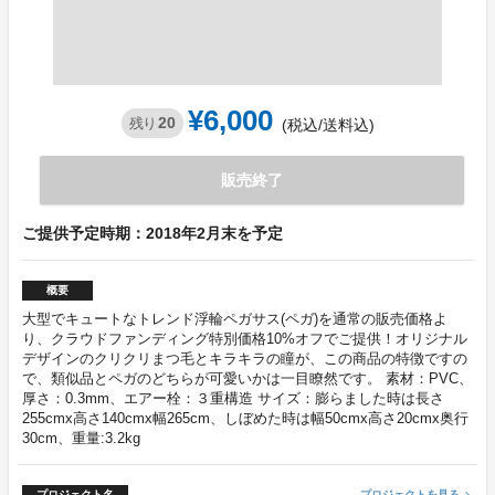
¥6,000
20
残り
(税込/送料込)
販売終了
ご提供予定時期：2018年2月末を予定
概要
大型でキュートなトレンド浮輪ペガサス(ペガ)を通常の販売価格よ
り、クラウドファンディング特別価格10%オフでご提供！オリジナル
デザインのクリクリまつ毛とキラキラの瞳が、この商品の特徴ですの
で、類似品とペガのどちらが可愛いかは一目瞭然です。 素材：PVC、
厚さ：0.3mm、エアー栓：３重構造 サイズ：膨らました時は長さ
255cmx高さ140cmx幅265cm、しぼめた時は幅50cmx高さ20cmx奥行
30cm、重量:3.2kg
プロジェクト名
プロジェクトを見る