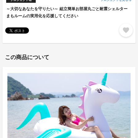
arrow_forward
～大切なあなたを守りたい～ 組立簡単お部屋丸ごと耐震シェルター
まもルームの実用化を応援してください
favorite
この商品について