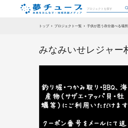
トップ
プロジェクト一覧
子供が思う存分遊べる場所
chevron_right
chevron_right
みなみいせレジャー村