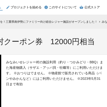
プロジェクトを始める
このサイトについて
公式ストア
を！三重県南伊勢にファミリー向け総合レジャー施設がオープンしました！
みな
chevron_right
クーポン券 12000円相当
みなみいせレジャー村の施設利用（釣り・つかみどり・BBQ）ま
た海産物購入（サザエ・アッパ貝・牡蠣等）にご利用いただけま
す。 ※おつりはでません。 ※物産館で販売されている商品（パ
ンやみかんなど）にはご利用いただけません。 ※2023年5月31
日まで有効