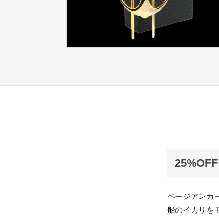
25%O
ページアンカ
船のイカリを