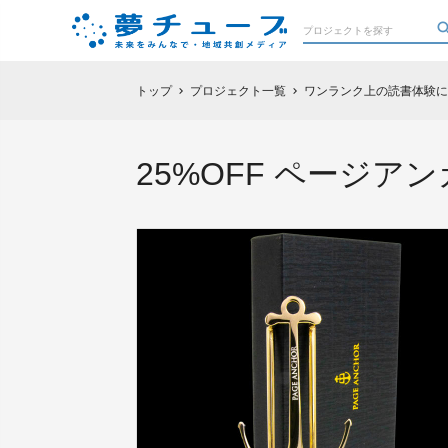
トップ
プロジェクト一覧
ワンランク上の読書体験に北
chevron_right
chevron_right
25%OFF ページ