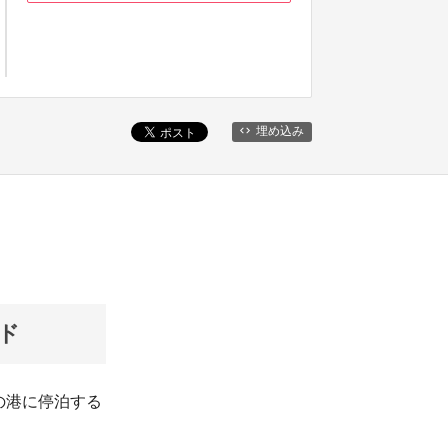
埋め込み
ルド
の港に停泊する