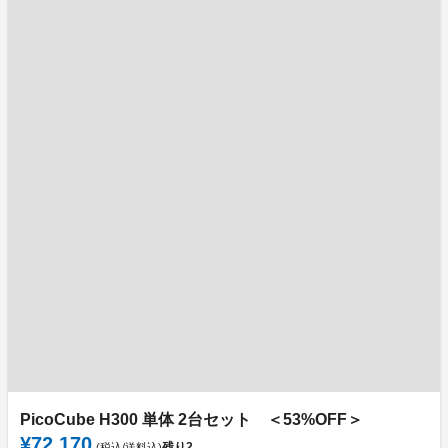
PicoCube H300 単体 2台セット ＜53%OFF＞
¥72,170
残り
2
(税込/送料込)