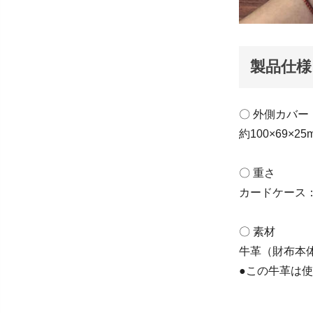
製品仕様
〇 外側カバー
約100×69×25
〇 重さ
カードケース：
〇 素材
牛革（財布本
●この牛革は