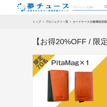
トップ
プロジェクト一覧
カードケース分離機能搭載
chevron_right
chevron_right
【お得20%OFF /