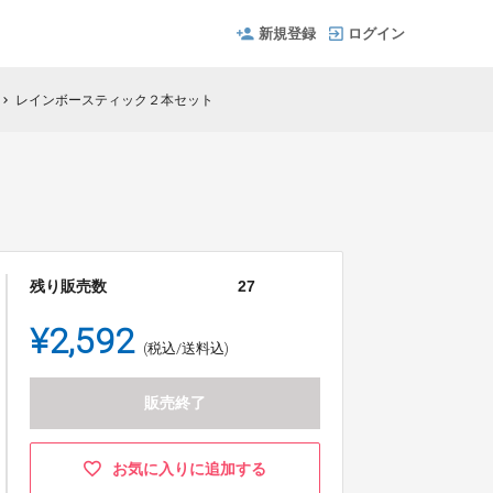
新規登録
ログイン
レインボースティック２本セット
hevron_right
残り販売数
27
¥2,592
(税込/送料込)
販売終了
お気に入りに追加する