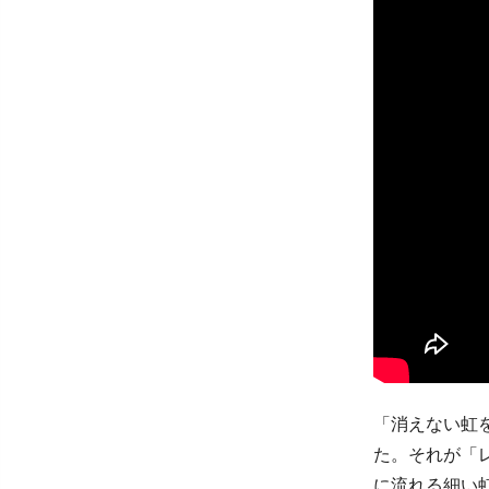
「消えない虹
た。それが「
に流れる細い