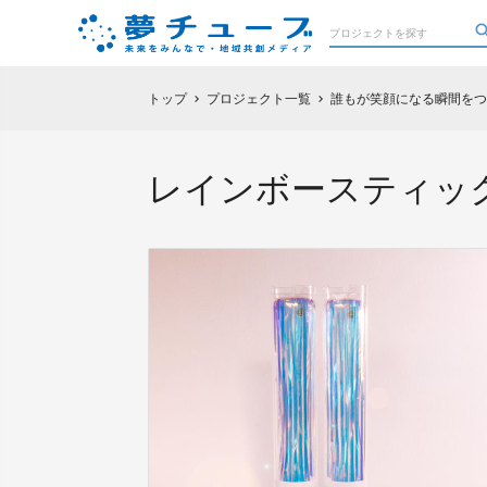
トップ
プロジェクト一覧
誰もが笑顔になる瞬間をつ
chevron_right
chevron_right
レインボースティッ