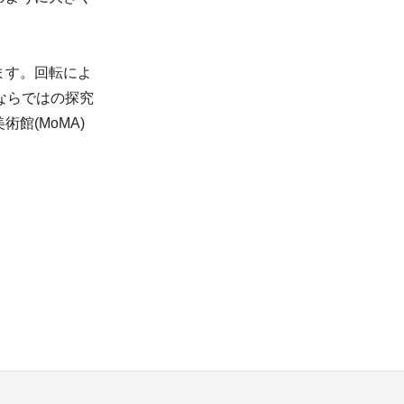
ます。回転によ
ならではの探究
館(MoMA)