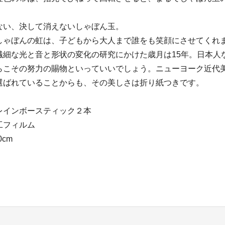
ない、決して消えないしゃぼん玉。
しゃぼんの虹は、子どもから大人まで誰をも笑顔にさせてくれ
繊細な光と音と形状の変化の研究にかけた歳月は15年。日本人
こその努力の賜物といっていいでしょう。ニューヨーク近代美術
選ばれていることからも、その美しさは折り紙つきです。
レインボースティック２本
工フィルム
cm