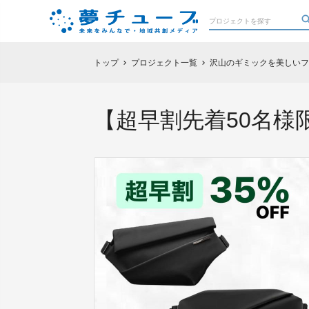
トップ
プロジェクト一覧
沢山のギミックを美しいフォル
chevron_right
chevron_right
【超早割先着50名様限