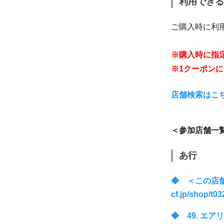
利用できる
ご購入時に利
※購入時に指
※1クーポン
店舗検索はこちら：ht
＜参加店舗一
あ行
◆ ＜この店舗の
cf.jp/shop/t03
◆ 49. エアリー：h