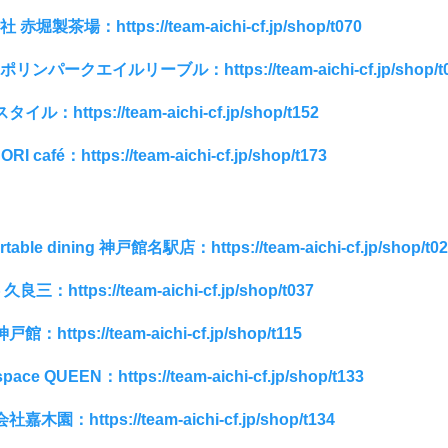
赤堀製茶場：https://team-aichi-cf.jp/shop/t070
リンパークエイルリーブル：https://team-aichi-cf.jp/shop/t
イル：https://team-aichi-cf.jp/shop/t152
I café：https://team-aichi-cf.jp/shop/t173
table dining 神戸館名駅店：https://team-aichi-cf.jp/shop/t0
三：https://team-aichi-cf.jp/shop/t037
：https://team-aichi-cf.jp/shop/t115
pace QUEEN：https://team-aichi-cf.jp/shop/t133
嘉木園：https://team-aichi-cf.jp/shop/t134