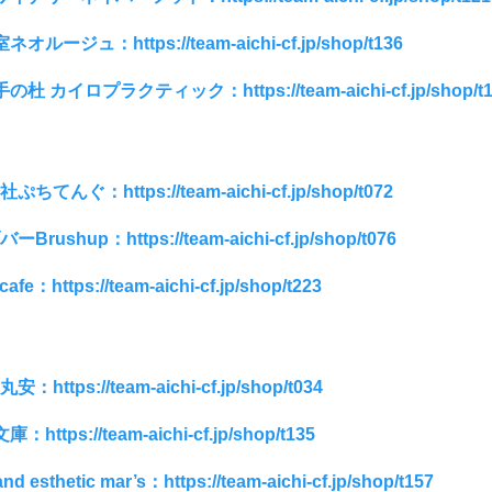
オルージュ：https://team-aichi-cf.jp/shop/t136
の杜 カイロプラクティック：https://team-aichi-cf.jp/shop/t1
ちてんぐ：https://team-aichi-cf.jp/shop/t072
rushup：https://team-aichi-cf.jp/shop/t076
cafe：https://team-aichi-cf.jp/shop/t223
https://team-aichi-cf.jp/shop/t034
https://team-aichi-cf.jp/shop/t135
nd esthetic mar’s：https://team-aichi-cf.jp/shop/t157