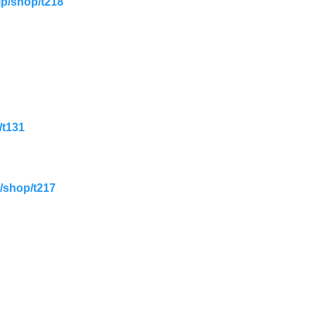
shop/t218
t131
hop/t217