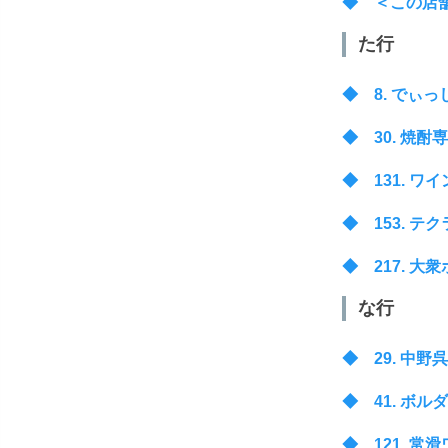
◆ ＜この店舗の販売
た行
◆ 8. でぃっしゅca
◆ 30. 焼酎専門店
◆ 131. ワイン
◆ 153. テクライ
◆ 217. 大衆ホ
な行
◆ 29. 中野呉服店：
◆ 41. ボルダリ
◆ 121. 常滑ワ