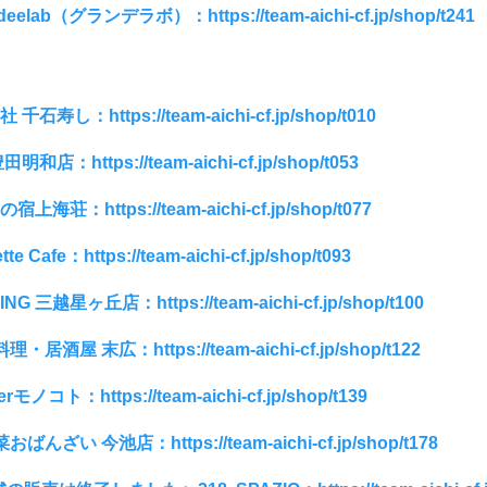
deelab（グランデラボ）：https://team-aichi-cf.jp/shop/t241
千石寿し：https://team-aichi-cf.jp/shop/t010
明和店：https://team-aichi-cf.jp/shop/t053
上海荘：https://team-aichi-cf.jp/shop/t077
te Cafe：https://team-aichi-cf.jp/shop/t093
ING 三越星ヶ丘店：https://team-aichi-cf.jp/shop/t100
・居酒屋 末広：https://team-aichi-cf.jp/shop/t122
rモノコト：https://team-aichi-cf.jp/shop/t139
ばんざい 今池店：https://team-aichi-cf.jp/shop/t178