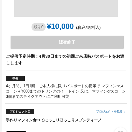
¥10,000
0
残り
(税込/送料込)
販売終了
ご提供予定時期：4月30日までの初回ご来店時パスポートをお渡
しします
概要
4ヶ月間、1日1回、ご本人様に限りパスポートの提示で マフィンorス
コーン＋¥600までのドリンクのイートイン 又は、マフィンorスコーン
3個までのテイクアウトにご利用可能
プロジェクト名
プロジェクトを見る
arrow_forward
手作りマフィン食べてにっこりほっこりスプンティーノ