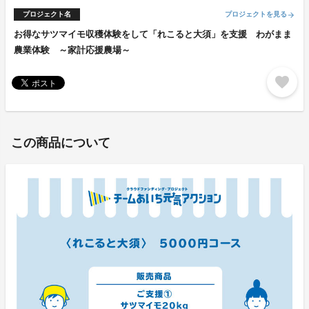
プロジェクト名
プロジェクトを見る
arrow_forward
お得なサツマイモ収穫体験をして「れこると大須」を支援 わがまま
農業体験 ～家計応援農場～
favorite
この商品について