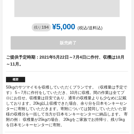
¥5,000
194
残り
(税込/送料込)
販売終了
ご提供予定時期：2021年5月22日～7月4日に作付、収穫は10月
～11月。
概要
50kgのサツマイモを収穫していただくプランです。（収穫量は予定で
す） 5～7月に作付をしていただき、10月に収穫。間の作業は全てプ
ロにお任せ。収穫量は目安であり、通常の収穫量よりも少なめに記載
しております。20kg以上収穫できた場合、余り分を日本モンキーセン
ターに寄附していただきます。寄附については賛同していただいた皆
様の収穫分を一括して当方が日本モンキーセンターに納品します。 寄
附の例： 収穫量が25kgの場合、 20kgをご家族でお持帰り、残り5kg
を日本モンキーセンターに寄附。