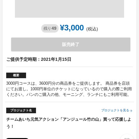
¥3,000
49
残り
(税込)
販売終了
ご提供予定時期：2021年1月15日
概要
3000円コースは、3600円分の商品券をご提供します。 商品券を店頭
にてお渡し。1000円単位のチケットになっているので購入の際ご利用
ください。パンのご購入の他、モーニング、ランチにもご利用可能。
プロジェクト名
プロジェクトを見る
arrow_forward
チームあいち元気アクション「アンジュール竹の山」買って応援しよ
う！