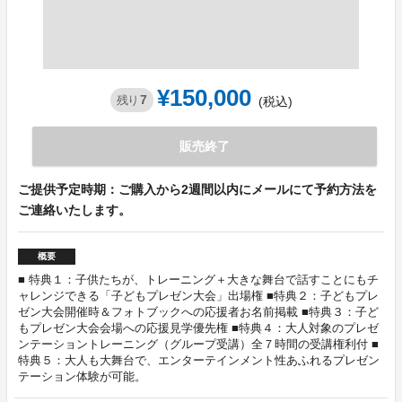
¥150,000
7
残り
(税込)
販売終了
ご提供予定時期：ご購入から2週間以内にメールにて予約方法を
ご連絡いたします。
概要
■ 特典１：子供たちが、トレーニング＋大きな舞台で話すことにもチ
ャレンジできる「子どもプレゼン大会」出場権 ■特典２：子どもプレ
ゼン大会開催時＆フォトブックへの応援者お名前掲載 ■特典３：子ど
もプレゼン大会会場への応援見学優先権 ■特典４：大人対象のプレゼ
ンテーショントレーニング（グループ受講）全７時間の受講権利付 ■
特典５：大人も大舞台で、エンターテインメント性あふれるプレゼン
テーション体験が可能。