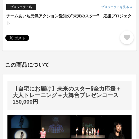
プロジェクト名
プロジェクトを見る
arrow_forward
チームあいち元気アクション愛知の”未来のスター” 応援プロジェク
ト
favorite
この商品について
【自宅にお届け】未来のスター⁉全力応援＋
大人トレーニング＋大舞台プレゼンコース
150,000円