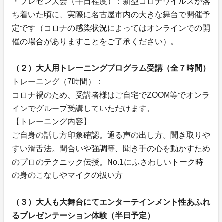
・プレゼン大会（半日程度）：新型コロナウイルスが落
ち着いた頃に、実際に名古屋市内の大きな舞台で開催予
定です（コロナの感染状況によってはオンラインでの開
催の場合がありますことをご了承ください）。
（２）大人用トレーニングプログラム受講（全７時間）
トレーニング（7時間）：
コロナ禍のため、受講者様はご自宅でZOOM等でオンラ
インでグループ受講していただけます。
【トレーニング内容】
ご自身の話し方印象確認。通る声の出し方。聞き取りや
すい滑舌法。間合いや強調等、聞き手の心を動かすため
のプロのテクニック伝授。No.1にふさわしいトーク時
の身のこなしやマイクの扱い方
（３）大人も大舞台にてエンターテインメント性あふれ
るプレゼンテーション体験（半日予定）