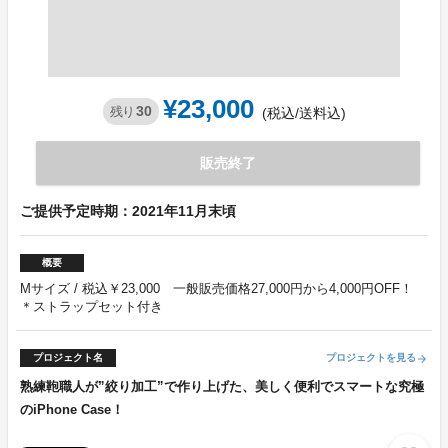
¥23,000
30
残り
(税込/送料込)
販売終了
ご提供予定時期：2021年11月末頃
概要
Mサイズ / 税込￥23,000 一般販売価格27,000円から4,000円OFF！
＊ストラップセット付き
プロジェクト名
プロジェクトを見る
arrow_forward
熟練鞄職人が”絞り加工”で作り上げた、美しく便利でスマートな究極
のiPhone Case！