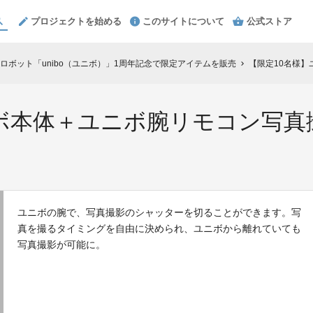
プロジェクトを始める
このサイトについて
公式ストア
ロボット「unibo（ユニボ）」1周年記念で限定アイテムを販売
【限定10名様】ユ
chevron_right
ニボ本体＋ユニボ腕リモコン写真
ユニボの腕で、写真撮影のシャッターを切ることができます。写
真を撮るタイミングを自由に決められ、ユニボから離れていても
写真撮影が可能に。