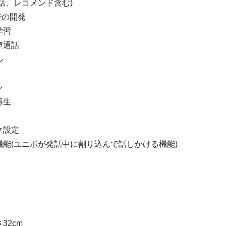
話、レコメンド含む)
orでの開発
学習
声通話
ル
ン
再生
ク設定
機能(ユニボが発話中に割り込んで話しかける機能)
32cm