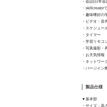
・会話(日常会
・skillcreat
・趣味嗜好の
・ビデオ・音
・スケジュー
・タイマー
・学習リモコ
・写真撮影・
・お天気情報
・ネットワー
・バージイン
製品仕様
▼基本部
・サイズ：高さ