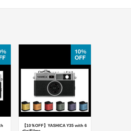
th
【10％OFF】YASHICA Y35 with 6
digiFilms