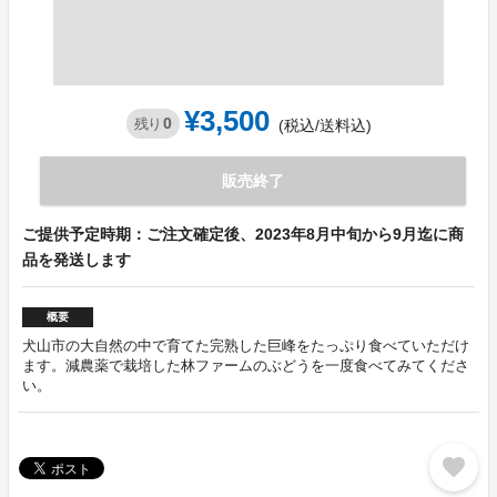
¥3,500
0
残り
(税込/送料込)
販売終了
ご提供予定時期：ご注文確定後、2023年8月中旬から9月迄に商
品を発送します
概要
犬山市の大自然の中で育てた完熟した巨峰をたっぷり食べていただけ
ます。減農薬で栽培した林ファームのぶどうを一度食べてみてくださ
い。
favorite