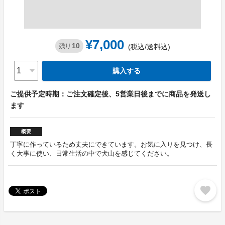
¥7,000
10
残り
(税込/送料込)
購入する
ご提供予定時期：ご注文確定後、5営業日後までに商品を発送し
ます
概要
丁寧に作っているため丈夫にできています。お気に入りを見つけ、長
く大事に使い、日常生活の中で犬山を感じてください。
favorite