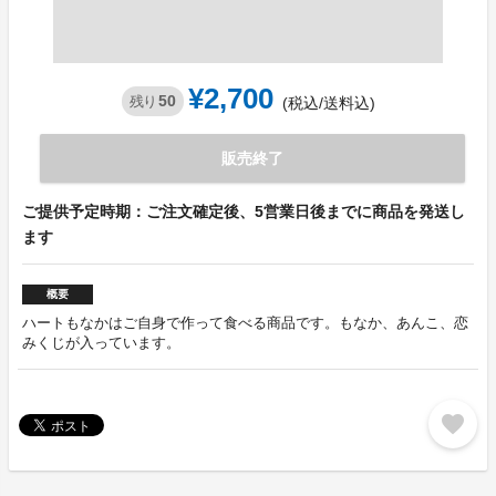
¥2,700
50
残り
(税込/送料込)
販売終了
ご提供予定時期：ご注文確定後、5営業日後までに商品を発送し
ます
概要
ハートもなかはご自身で作って食べる商品です。もなか、あんこ、恋
みくじが入っています。
favorite