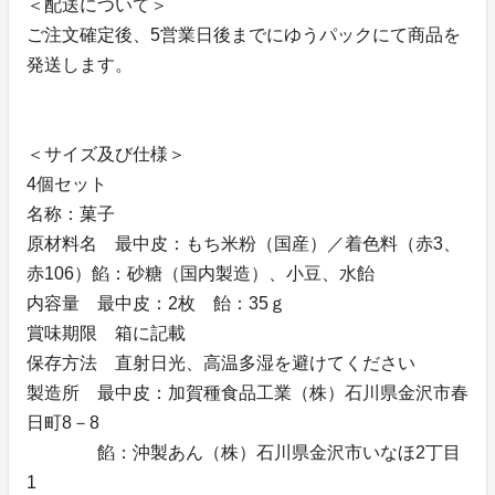
＜配送について＞
ご注文確定後、5営業日後までにゆうパックにて商品を
発送します。
＜サイズ及び仕様＞
4個セット
名称：菓子
原材料名 最中皮：もち米粉（国産）／着色料（赤3、
赤106）餡：砂糖（国内製造）、小豆、水飴
内容量 最中皮：2枚 飴：35ｇ
賞味期限 箱に記載
保存方法 直射日光、高温多湿を避けてください
製造所 最中皮：加賀種食品工業（株）石川県金沢市春
日町8－8
餡：沖製あん（株）石川県金沢市いなほ2丁目
1