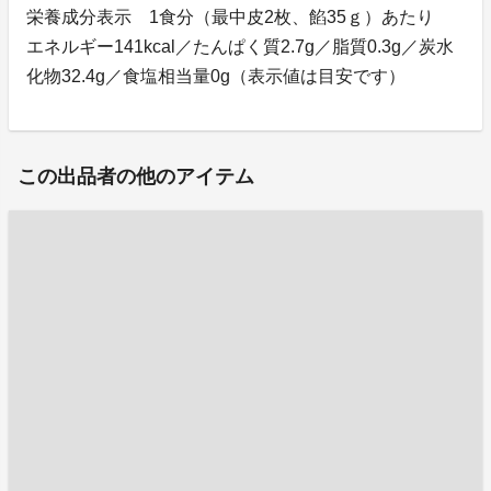
栄養成分表示 1食分（最中皮2枚、餡35ｇ）あたり
エネルギー141kcal／たんぱく質2.7g／脂質0.3g／炭水
化物32.4g／食塩相当量0g（表示値は目安です）
この出品者の他のアイテム