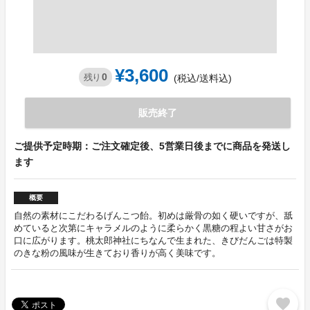
¥3,600
0
残り
(税込/送料込)
販売終了
ご提供予定時期：ご注文確定後、5営業日後までに商品を発送し
ます
概要
自然の素材にこだわるげんこつ飴。初めは厳骨の如く硬いですが、舐
めていると次第にキャラメルのように柔らかく黒糖の程よい甘さがお
口に広がります。桃太郎神社にちなんで生まれた、きびだんごは特製
のきな粉の風味が生きており香りが高く美味です。
favorite