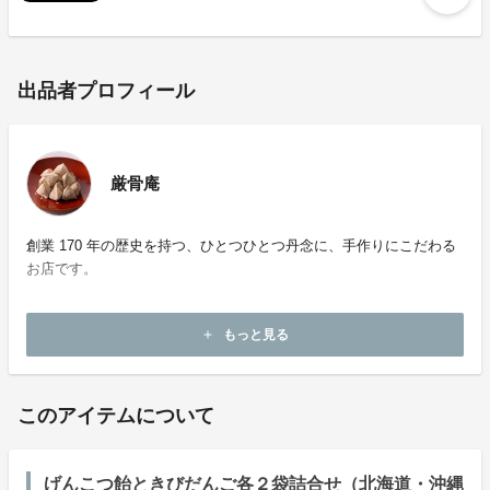
出品者プロフィール
厳骨庵
創業 170 年の歴史を持つ、ひとつひとつ丹念に、手作りにこだわる
お店です。
ホームページ：
https://inuyama.gr.jp/genkotsuan.html
もっと見る
add
お問い合わせ：
genkotuan@md.ccnw.ne.jp
このアイテムについて
げんこつ飴ときびだんご各２袋詰合せ（北海道・沖縄