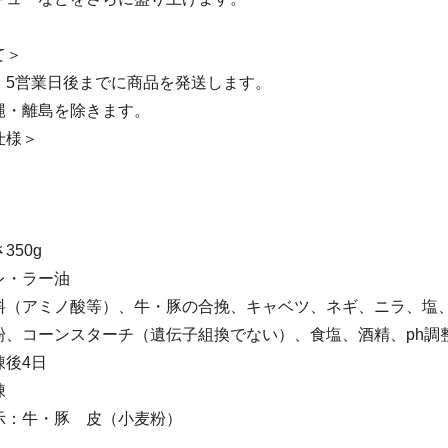
て＞
、5営業日後までに商品を発送します。
縄・離島を除きます。
仕様＞
350g
レ・ラー油
料（アミノ酸等）、牛・豚の合挽、キャベツ、ネギ、ニラ、塩
粉、コーンスターチ（遺伝子組換でない）、食塩、酒精、ph調
凍後4日
凍
示：牛・豚 皮（小麦粉）