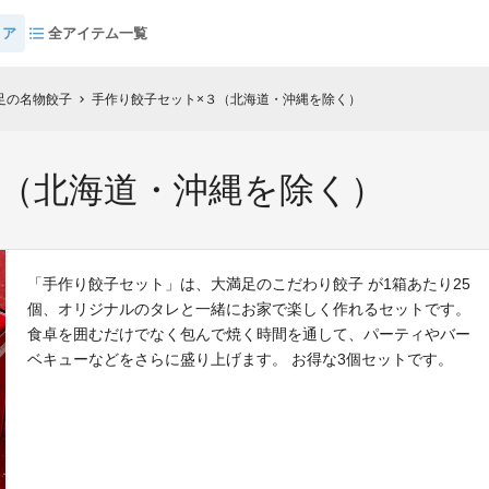
トア
全アイテム一覧
足の名物餃子
手作り餃子セット×３（北海道・沖縄を除く）
chevron_right
３（北海道・沖縄を除く）
「手作り餃子セット」は、大満足のこだわり餃子 が1箱あたり25
個、オリジナルのタレと一緒にお家で楽しく作れるセットです。
食卓を囲むだけでなく包んで焼く時間を通して、パーティやバー
ベキューなどをさらに盛り上げます。 お得な3個セットです。