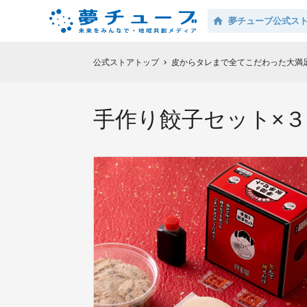
夢チューブ公式ス
公式ストアトップ
皮からタレまで全てこだわった大満
chevron_right
手作り餃子セット×