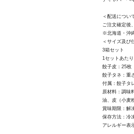
＜配送につい
ご注文確定後
※北海道・沖
＜サイズ及び
3箱セット
1セットあたり
餃子皮：25枚
餃子タネ：重さ
付属：餃子タ
原材料：調味
油、皮（小麦
賞味期限：解
保存方法：冷
アレルギー表