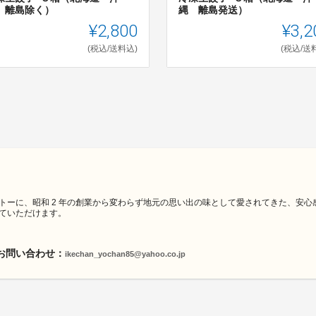
 離島除く）
縄 離島発送）
¥2,800
¥3,2
(税込/送料込)
(税込/送
トーに、昭和 2 年の創業から変わらず地元の思い出の味として愛されてきた、安
ていただけます。
お問い合わせ：
ikechan_yochan85@yahoo.co.jp