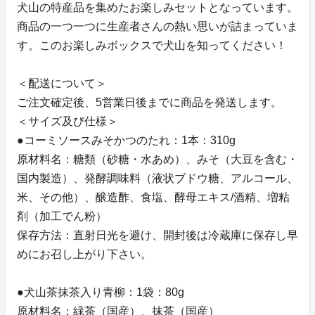
犬山の特産品を集めたお楽しみセットとなっています。
商品の一つ一つに生産者さんの熱い思いが詰まっていま
す。このお楽しみボックスで犬山を知ってください！
＜配送について＞
ご注文確定後、5営業日後までに商品を発送します。
＜サイズ及び仕様＞
●コーミソースみそかつのたれ：1本：310g
原材料名：糖類（砂糖・水あめ）、みそ（大豆を含む・
国内製造）、発酵調味料（液状ブドウ糖、アルコール、
米、その他）、醸造酢、食塩、酵母エキス/酒精、増粘
剤（加工でん粉）
保存方法：直射日光を避け、開封後は冷蔵庫に保存し早
めにお召し上がり下さい。
●犬山茶抹茶入り青柳：1袋：80g
原材料名：緑茶（国産）、抹茶（国産）