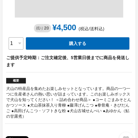
¥4,500
20
残り
(税込/送料込)
購入する
ご提供予定時期：ご注文確定後、5営業日後までに商品を発送し
ます
概要
犬山の特産品を集めたお楽しみセットとなっています。商品の一つ一
つに生産者さんの熱い思いが詰まっています。このお楽しみボックス
で犬山を知ってください！ ＜詰め合わせ商品＞ ●コーミごまみそとん
かつソース ●犬山茶抹茶入り青柳 ●藤澤げんこつ ●拳骨庵・きびだん
ご ●高田げんこつ・ソフトきな粉 ●犬山古城せんべい ●あゆかん（鮎
の甘露煮）