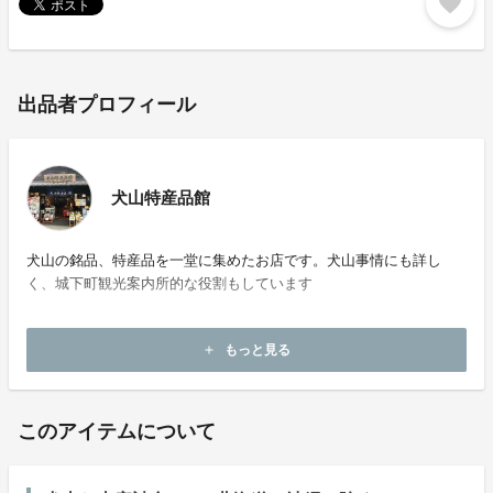
favorite
出品者プロフィール
犬山特産品館
犬山の銘品、特産品を一堂に集めたお店です。犬山事情にも詳し
く、城下町観光案内所的な役割もしています
ホームページ：
http://www.inuyama-tmo.com/pr10/index.html
もっと見る
add
お問い合わせ：
nibanya@kdp.biglobe.ne.jp
このアイテムについて