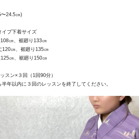
〜24.5㎝)
タイプ下着サイズ
108㎝、裾廻り133㎝
120㎝、裾廻り135㎝
125㎝、裾廻り150㎝
ッスン×３回（1回90分）
ら半年以内に３回のレッスンを終了してください。