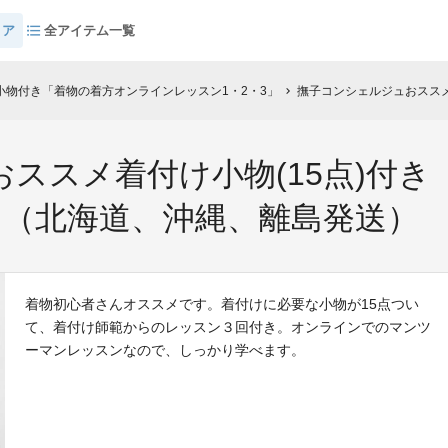
トア
全アイテム一覧
物付き「着物の着方オンラインレッスン1・2・3」
撫子コンシェルジュおススメ着付け小物(1
chevron_right
ススメ着付け小物(15点)付
」（北海道、沖縄、離島発送）
着物初心者さんオススメです。着付けに必要な小物が15点つい
て、着付け師範からのレッスン３回付き。オンラインでのマンツ
ーマンレッスンなので、しっかり学べます。