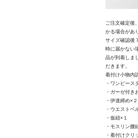
ご注文確定後
かる場合があ
サイズ確認後
時に届かない
品が到着しま
だきます。
着付け小物内訳
・ワンピースタ
・ガーゼ付き
・伊達締め×２
・ウエストベ
・仮紐×１
・モスリン腰紐
・着付けクリ