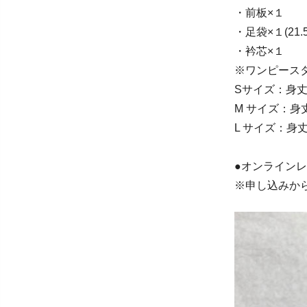
・前板×１
・足袋×１(21.5
・衿芯×１
※ワンピース
Sサイズ：身丈
M サイズ：身丈
L サイズ：身丈
●オンラインレ
※申し込みか