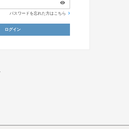
パスワードを忘れた方はこちら
ログイン
／