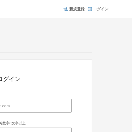
新規登録
ログイン
でログイン
英数字8文字以上