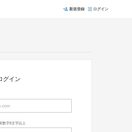
新規登録
ログイン
でログイン
英数字8文字以上