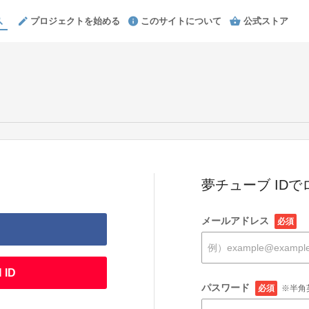
プロジェクトを始める
このサイトについて
公式ストア
夢チューブ ID
メールアドレス
必須
 ID
パスワード
必須
※半角