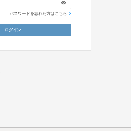
パスワードを忘れた方はこちら
ログイン
／