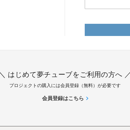
＼ はじめて夢チューブをご利用の方へ 
プロジェクトの購入には会員登録（無料）が必要です
会員登録はこちら