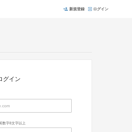
新規登録
ログイン
でログイン
英数字8文字以上