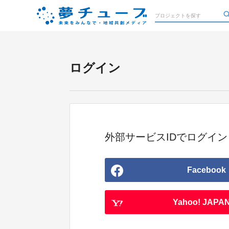
ログイン
外部サービスIDでログイン
Facebook
Yahoo! JAPAN