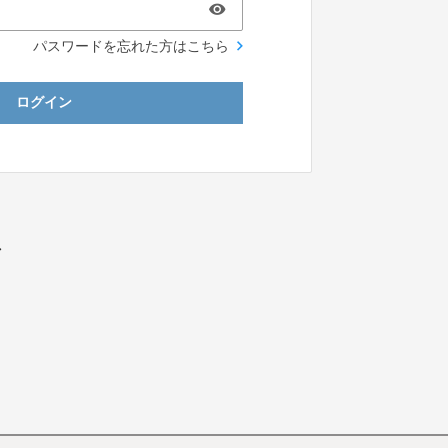
パスワードを忘れた方はこちら
ログイン
／