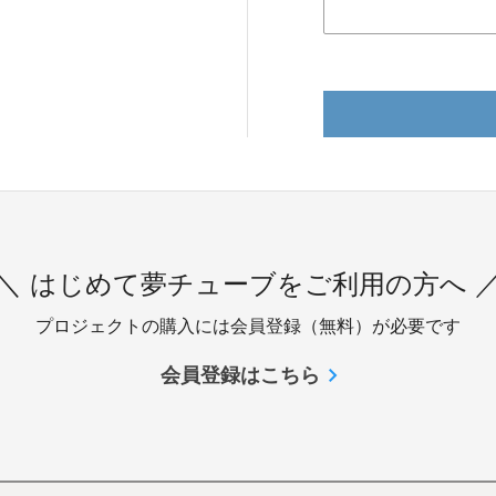
＼ はじめて夢チューブをご利用の方へ 
プロジェクトの購入には会員登録（無料）が必要です
会員登録はこちら