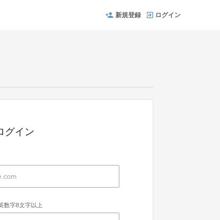
新規登録
ログイン
でログイン
英数字8文字以上