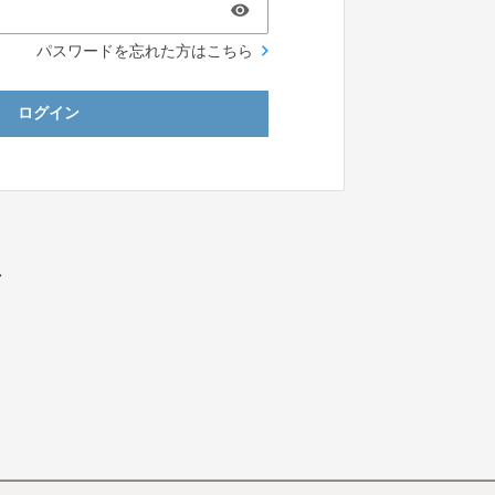
パスワードを忘れた方はこちら
ログイン
／