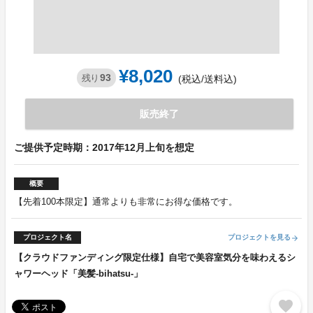
¥8,020
93
残り
(税込/送料込)
販売終了
ご提供予定時期：2017年12月上旬を想定
概要
【先着100本限定】通常よりも非常にお得な価格です。
プロジェクト名
プロジェクトを見る
arrow_forward
【クラウドファンディング限定仕様】自宅で美容室気分を味わえるシ
ャワーヘッド「美髪-bihatsu-」
favorite