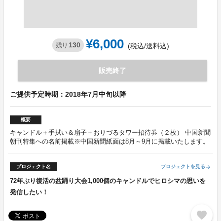
¥6,000
130
残り
(税込/送料込)
販売終了
ご提供予定時期：2018年7月中旬以降
概要
キャンドル＋手拭い＆扇子＋おりづるタワー招待券（２枚） 中国新聞
朝刊特集への名前掲載※中国新聞紙面は8月～9月に掲載いたします。
プロジェクト名
プロジェクトを見る
arrow_forward
72年ぶり復活の盆踊り大会1,000個のキャンドルでヒロシマの思いを
発信したい！
favorite