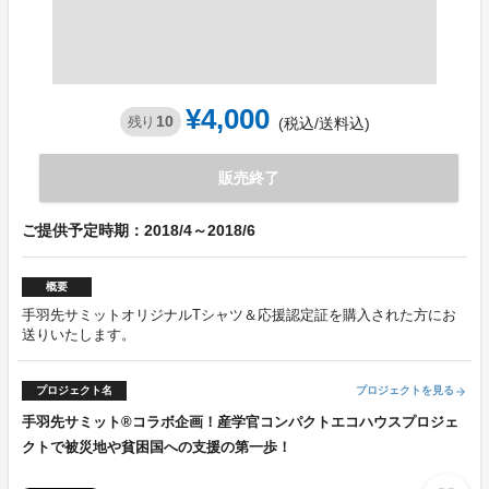
¥4,000
10
残り
(税込/送料込)
販売終了
ご提供予定時期：2018/4～2018/6
概要
手羽先サミットオリジナルTシャツ＆応援認定証を購入された方にお
送りいたします。
プロジェクト名
プロジェクトを見る
arrow_forward
手羽先サミット®コラボ企画！産学官コンパクトエコハウスプロジェ
クトで被災地や貧困国への支援の第一歩！