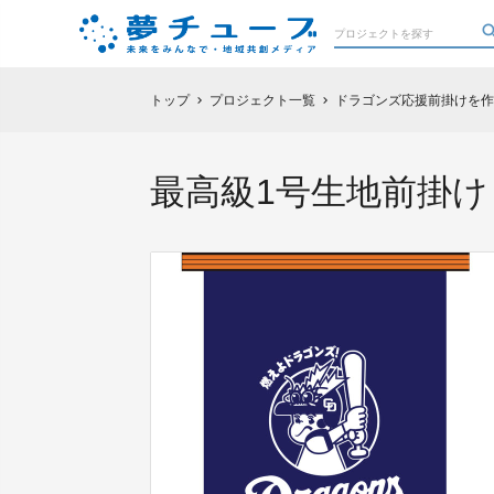
トップ
プロジェクト一覧
ドラゴンズ応援前掛けを作
chevron_right
chevron_right
最高級1号生地前掛