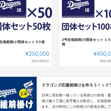
2号生地前掛け/団体セット １
生地前掛け/団体セット 5０枚
枚
¥250,000
¥450,
(税込/送料込)
(税込/送
ドラゴンズ応援前掛けを作ろう！＜ド
日本に現在唯一残っている前掛けの産地・
掛け織り工場に若手職人が駐在し、伝統技術
ます。次の時代にこの前掛けの産地を残し