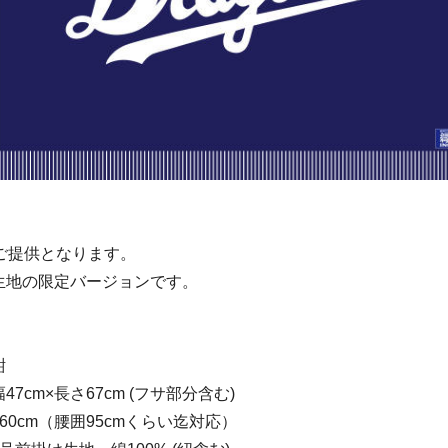
ご提供となります。
生地の限定バージョンです。
紺
cm×長さ67cm (フサ部分含む)
60cm（腰囲95cmくらい迄対応）