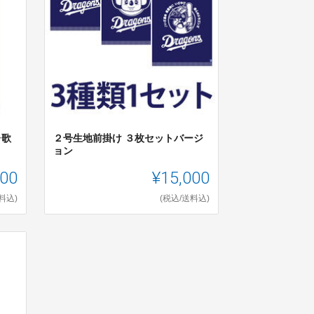
レ歌
２号生地前掛け ３枚セットバージ
ョン
000
¥15,000
料込)
(税込/送料込)