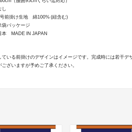
60cm（腰囲95cmくらい迄対応）
なし
掛け生地 綿100% (紐含む)
米袋パッケージ
MADE IN JAPAN
している前掛けのデザインはイメージです。完成時には若干デ
がございますが予めご了承ください。