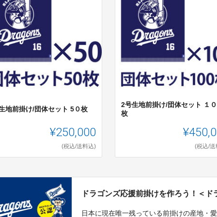
2号生地前掛け/団体セット １
生地前掛け/団体セット 5０枚
枚
¥250,000
¥450,
(税込/送料込)
(税込/送
ドラゴンズ応援前掛けを作ろう！＜ド
日本に現在唯一残っている前掛けの産地・