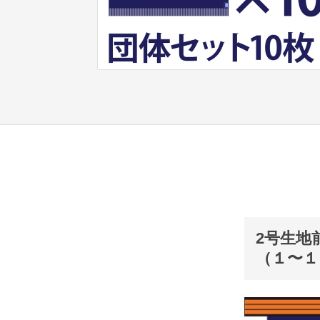
2号生地
（１〜１