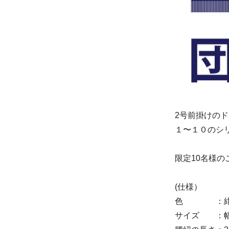
2号前掛けの
１〜１０のシ
限定10名様の
(仕様）
色 ：
サイズ ：幅47