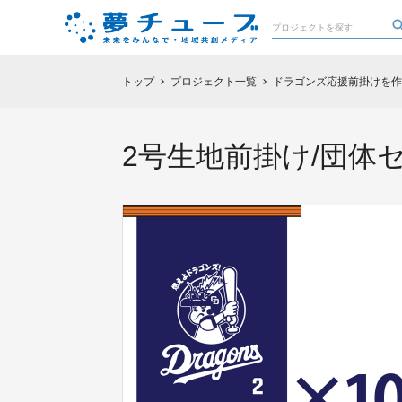
トップ
プロジェクト一覧
ドラゴンズ応援前掛けを作
chevron_right
chevron_right
2号生地前掛け/団体