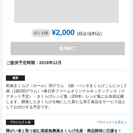
¥2,000
156
残り
(税込/送料込)
販売終了
ご提供予定時期：2018年12月
概要
乾燥きくらげ（ホール）30グラム 1袋・パンダきくらげこんにゃく2
袋（1袋250グラム）+春日井ファームオリジナルキッチングッズ（マ
グネット予定）・きくらげレシピ集（200本）レシピ集にお名前記載
します。開発したきくらげを軸にした新たな加工食品をサービス品と
してお付けする予定です。
プロジェクト名
プロジェクトを見る
arrow_forward
障がい者と取り組む国産無農薬きくらげ生産・商品開発に応援を！