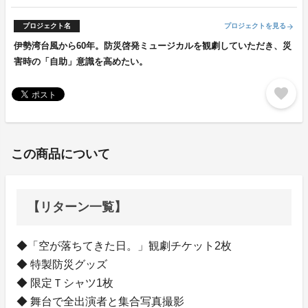
プロジェクト名
プロジェクトを見る
arrow_forward
伊勢湾台風から60年。防災啓発ミュージカルを観劇していただき、災
害時の「自助」意識を高めたい。
favorite
この商品について
【リターン一覧】
◆「空が落ちてきた日。」観劇チケット2枚
◆ 特製防災グッズ
◆ 限定Ｔシャツ1枚
◆ 舞台で全出演者と集合写真撮影