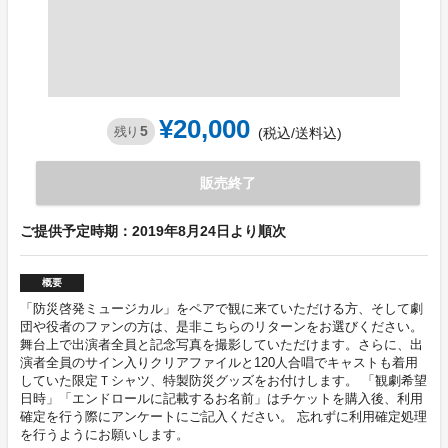
¥20,000
5
残り
(税込/送料込)
販売終了
ご提供予定時期：2019年8月24日より順次
概要
「防災啓発ミュージカル」をペアで観に来ていただける方、そして劇
団や役者のファンの方は、是非こちらのリターンをお選びください。
舞台上で出演者全員と記念写真を撮影していただけます。さらに、出
演者全員のサイン入りクリアファイルと120人合唱でキャストも着用
していた限定Ｔシャツ、特製防災グッズをお付けします。 「観劇希望
日時」「エンドロールに記載するお名前」はチケットを購入後、利用
確定を行う際にアンケートにご記入ください。 忘れずに利用確定処理
を行うようにお願いします。