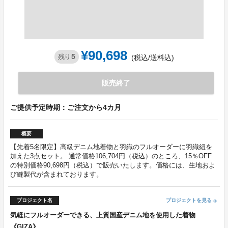
¥90,698
5
残り
(税込/送料込)
販売終了
ご提供予定時期：ご注文から4カ月
概要
【先着5名限定】高級デニム地着物と羽織のフルオーダーに羽織紐を
加えた3点セット。 通常価格106,704円（税込）のところ、15％OFF
の特別価格90,698円（税込）で販売いたします。価格には、生地およ
び縫製代が含まれております。
プロジェクト名
プロジェクトを見る
arrow_forward
気軽にフルオーダーできる、上質国産デニム地を使用した着物
《GIZA》