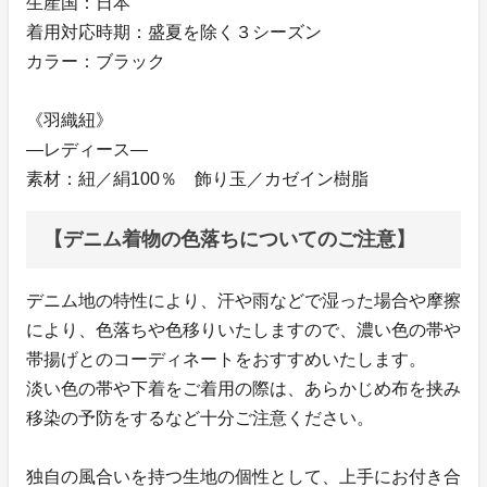
生産国：日本
着用対応時期：盛夏を除く３シーズン
カラー：ブラック
《羽織紐》
―レディース―
素材：紐／絹100％ 飾り玉／カゼイン樹脂
【デニム着物の色落ちについてのご注意】
デニム地の特性により、汗や雨などで湿った場合や摩擦
により、色落ちや色移りいたしますので、濃い色の帯や
帯揚げとのコーディネートをおすすめいたします。
淡い色の帯や下着をご着用の際は、あらかじめ布を挟み
移染の予防をするなど十分ご注意ください。
独自の風合いを持つ生地の個性として、上手にお付き合