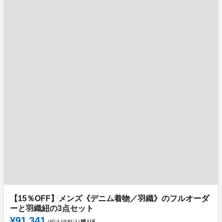
【15％OFF】メンズ《デニム着物／羽織》のフルオーダ
ーと羽織紐の3点セット
¥91,341
残り
5
(税込/送料込)