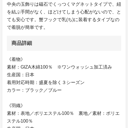
中央の玉飾りは磁石でくっつくマグネットタイプで、紐
を結ぶ手間がなく、ほどけてしまう心配がないので、と
ても安心です。蟹フックで乳(ち)に装着するタイプなの
で着脱が簡単です。
商品詳細
《着物》
素材：GIZA木綿100％ ※ワンウォッシュ加工済み
生産国：日本
着用対応時期：盛夏を除く３シーズン
カラー：ブラック／ブルー
《羽織》
素材：表地／ポリエステル100％ 裏地／素材：ポリエ
ステル100％